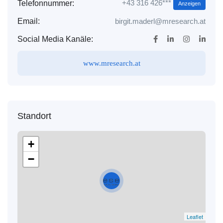
+43 316 426***
Telefonnummer:
Anzeigen
Email:
birgit.maderl@mresearch.at
Social Media Kanäle:
www.mresearch.at
Standort
+
−
Leaflet